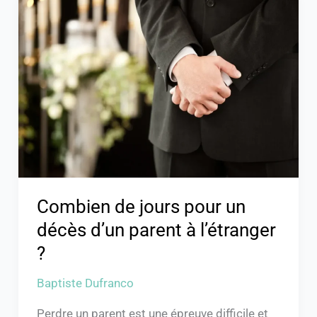
de
jours
pour
un
décès
d’un
parent
à
l’étranger
?
Combien de jours pour un
décès d’un parent à l’étranger
?
Baptiste Dufranco
Perdre un parent est une épreuve difficile et