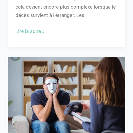
cela devient encore plus complexe lorsque le
décès survient à l’étranger. Les
Lire la suite »
Comment
déstabiliser
un
pervers
narcissique
au
travail
?