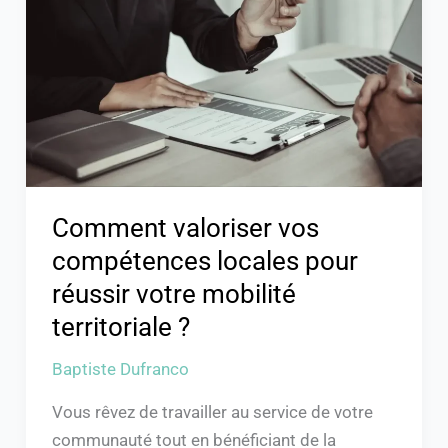
compétences
locales
pour
réussir
votre
mobilité
territoriale
?
Comment valoriser vos
compétences locales pour
réussir votre mobilité
territoriale ?
Baptiste Dufranco
Vous rêvez de travailler au service de votre
communauté tout en bénéficiant de la