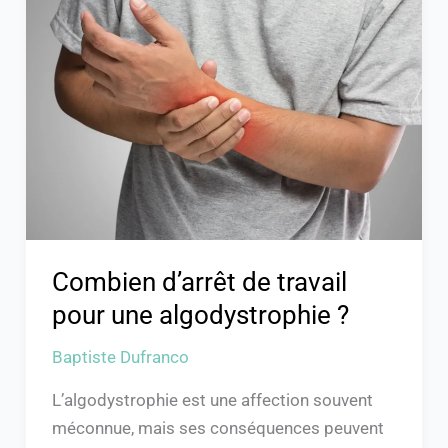
d’arrêt
de
travail
pour
une
algodystrophie
?
Combien d’arrêt de travail
pour une algodystrophie ?
Baptiste Dufranco
L’algodystrophie est une affection souvent
méconnue, mais ses conséquences peuvent