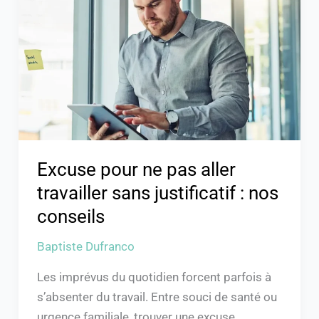
ne
pas
aller
travailler
sans
justificatif
:
nos
conseils
Excuse pour ne pas aller
travailler sans justificatif : nos
conseils
Baptiste Dufranco
Les imprévus du quotidien forcent parfois à
s’absenter du travail. Entre souci de santé ou
urgence familiale, trouver une excuse