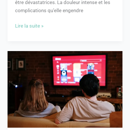
être dévastatrices. La douleur intense et les
complications qu’elle engendre
Lire la suite »
Zakmav
:
votre
nouvelle
plateforme
de
streaming
cinéma
et
séries