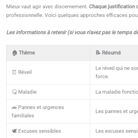
Mieux vaut agir avec discernement.
Chaque justification 
professionnelle. Voici quelques approches efficaces pour 
Les informations à retenir (si vous n’avez pas le temps de 
🏠
Thème
📝
Résumé
Le réveil qui ne s
⏰ Réveil
force.
🤒 Maladie
La maladie fonction
🚗 Pannes et urgences
Les pannes et urge
familiales
🕊️ Excuses sensibles
Les excuses sensi