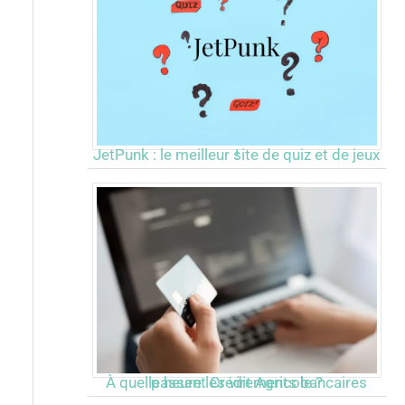
JetPunk : le meilleur site de quiz et de jeux !
À quelle heure les virements bancaires passent Crédit Agricole ?