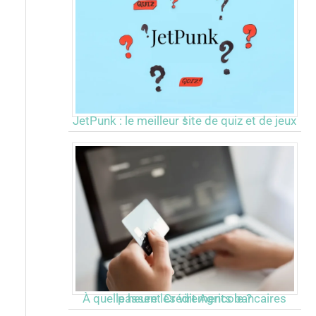
JetPunk : le meilleur site de quiz et de jeux !
À quelle heure les virements bancaires passent Crédit Agricole ?