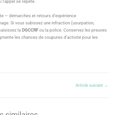
 l’appel se répète.
inte — démarches et retours d’expérience
age. Si vous subissez une infraction (usurpation,
saisissez la
DGCCRF
ou la police. Conservez les preuves
augmente les chances de coupures d’activité pour les
Article suivant
→
s similaires