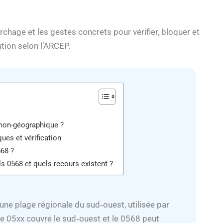
archage et les gestes concrets pour vérifier, bloquer et
ution selon l’ARCEP.
 non-géographique ?
ues et vérification
568 ?
 0568 et quels recours existent ?
une plage régionale du sud‑ouest, utilisée par
ne 05xx couvre le sud‑ouest et le 0568 peut