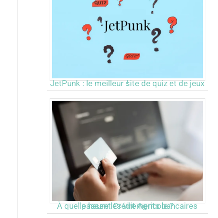
JetPunk : le meilleur site de quiz et de jeux !
À quelle heure les virements bancaires passent Crédit Agricole ?