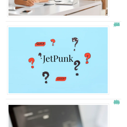
JetPunk : le meilleur site de quiz et de jeux !
À quelle heure les virements bancaires passent Crédit Agricole ?