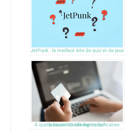
JetPunk : le meilleur site de quiz et de jeux !
À quelle heure les virements bancaires passent Crédit Agricole ?