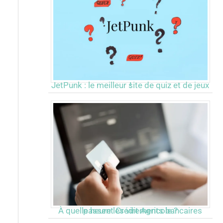
JetPunk : le meilleur site de quiz et de jeux !
À quelle heure les virements bancaires passent Crédit Agricole ?