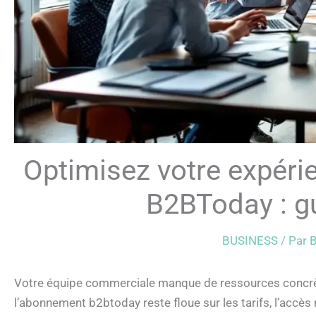
Optimisez votre expéri
B2BToday : gu
BUSINESS
/ Par
B
Votre équipe commerciale manque de ressources concrètes
l’abonnement b2btoday reste floue sur les tarifs, l’accès m