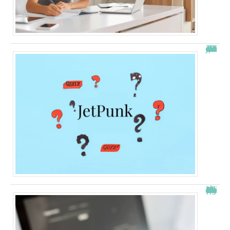
JetPunk : le meilleur site de quiz et de jeux !
À quelle heure les virements bancaires passent Crédit Agricole ?