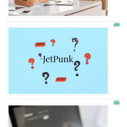
JetPunk : le meilleur site de quiz et de jeux !
À quelle heure les virements bancaires passent Crédit Agricole ?