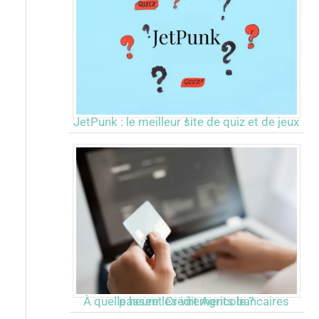
JetPunk : le meilleur site de quiz et de jeux !
À quelle heure les virements bancaires passent Crédit Agricole ?