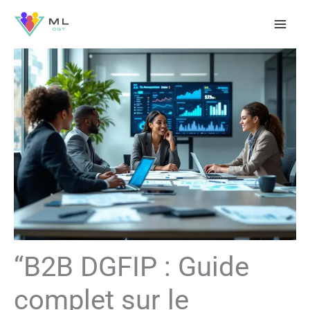
Aller
au
contenu
“B2B DGFIP : Guide
complet sur le