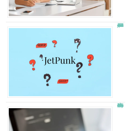
JetPunk : le meilleur site de quiz et de jeux !
À quelle heure les virements bancaires passent Crédit Agricole ?