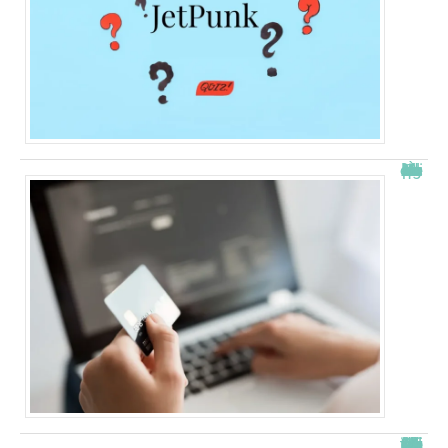
À quelle heure les virements bancaires passent Crédit Agricole ?
“Alexis Morel, journaliste : Qui est le fils de Apolline de Malherbe ?”