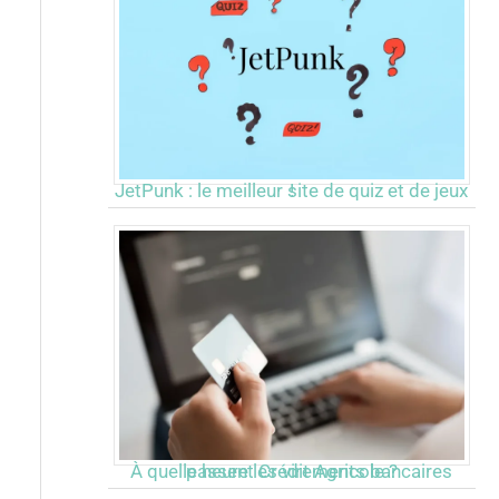
JetPunk : le meilleur site de quiz et de jeux !
À quelle heure les virements bancaires passent Crédit Agricole ?