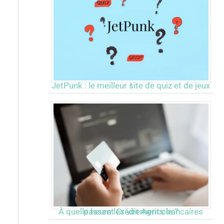
JetPunk : le meilleur site de quiz et de jeux !
À quelle heure les virements bancaires passent Crédit Agricole ?