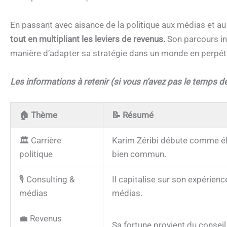
En passant avec aisance de la politique aux médias et au
tout en multipliant les leviers de revenus.
Son parcours int
manière d’adapter sa stratégie dans un monde en perpét
Les informations à retenir (si vous n’avez pas le temps de 
🏠
Thème
📝
Résumé
🏛️ Carrière
Karim Zéribi débute comme élu 
politique
bien commun.
🎙️ Consulting &
Il capitalise sur son expérienc
médias
médias.
💼 Revenus
Sa fortune provient du conseil