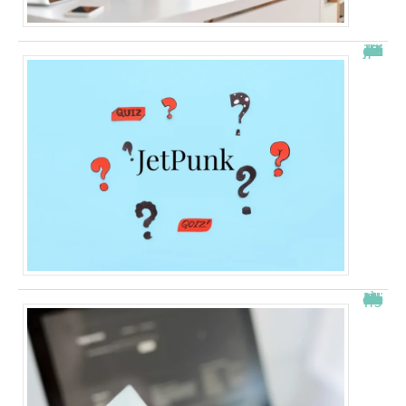
JetPunk : le meilleur site de quiz et de jeux !
À quelle heure les virements bancaires passent Crédit Agricole ?