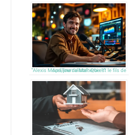
“Alexis Morel, journaliste : Qui est le fils de Apolline de Malherbe ?”