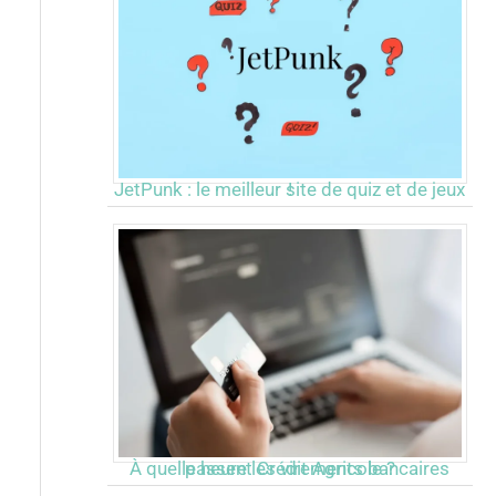
JetPunk : le meilleur site de quiz et de jeux !
À quelle heure les virements bancaires passent Crédit Agricole ?