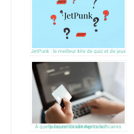
JetPunk : le meilleur site de quiz et de jeux !
À quelle heure les virements bancaires passent Crédit Agricole ?