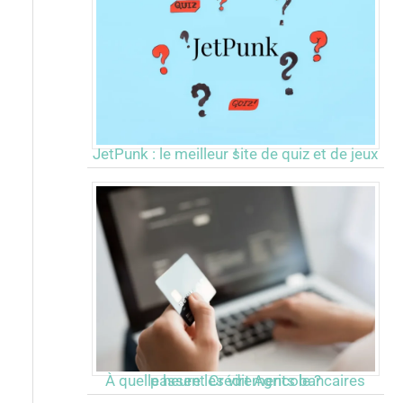
JetPunk : le meilleur site de quiz et de jeux !
À quelle heure les virements bancaires passent Crédit Agricole ?