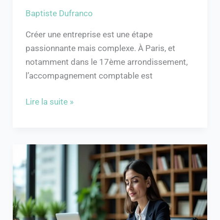
Baptiste Dufranco
Créer une entreprise est une étape
passionnante mais complexe. À Paris, et
notamment dans le 17ème arrondissement,
l’accompagnement comptable est
Lire la suite »
Lettre
recommandée
en
ligne
:
guide