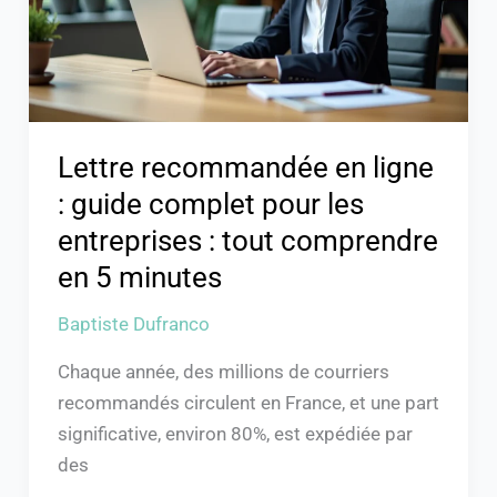
complet
pour
les
entreprises
:
Lettre recommandée en ligne
tout
: guide complet pour les
comprendre
entreprises : tout comprendre
en
en 5 minutes
5
minutes
Baptiste Dufranco
Chaque année, des millions de courriers
recommandés circulent en France, et une part
significative, environ 80%, est expédiée par
des