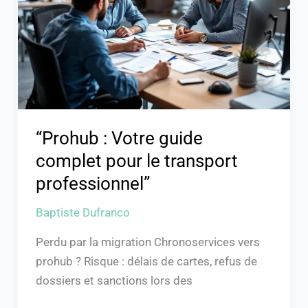
complet
pour
le
transport
professionnel”
“Prohub : Votre guide
complet pour le transport
professionnel”
Baptiste Dufranco
Perdu par la migration Chronoservices vers
prohub ? Risque : délais de cartes, refus de
dossiers et sanctions lors des