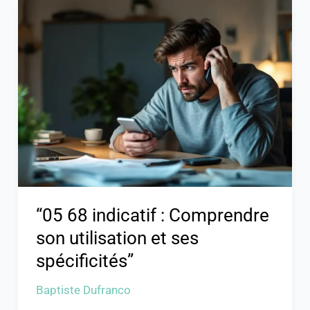
“05
68
indicatif
:
Comprendre
son
utilisation
et
ses
spécificités”
“05 68 indicatif : Comprendre
son utilisation et ses
spécificités”
Baptiste Dufranco