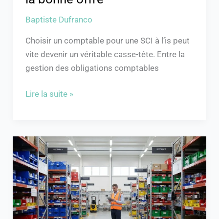
bonne
Baptiste Dufranco
offre
Choisir un comptable pour une SCI à l’is peut
vite devenir un véritable casse-tête. Entre la
gestion des obligations comptables
Lire la suite »
Comment
réduire
les
ruptures
de
stock