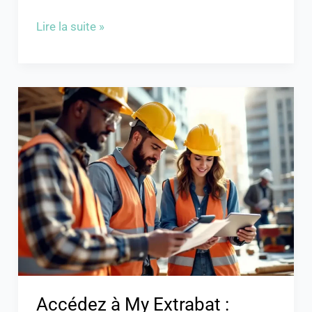
Lire la suite »
Accédez
à
My
Extrabat
:
Guide
de
connexion
et
fonctionnalités
Accédez à My Extrabat :