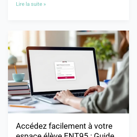
Lire la suite »
Accédez
facilement
à
votre
espace
élève
ENT95
:
Guide
pratique
Accédez facilement à votre
espace élève ENT95 : Guide