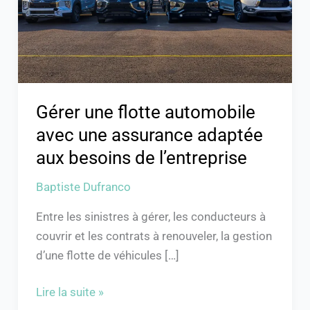
une
assurance
adaptée
aux
besoins
de
Gérer une flotte automobile
l’entreprise
avec une assurance adaptée
aux besoins de l’entreprise
Baptiste Dufranco
Entre les sinistres à gérer, les conducteurs à
couvrir et les contrats à renouveler, la gestion
d’une flotte de véhicules […]
Lire la suite »