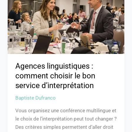
comment
choisir
le
bon
service
d’interprétation
Agences linguistiques :
comment choisir le bon
service d’interprétation
Baptiste Dufranco
Vous organisez une conférence multilingue et
le choix de l’interprétation peut tout changer ?
Des critères simples permettent d’aller droit