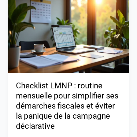
LMNP
:
routine
mensuelle
pour
simplifier
ses
démarches
fiscales
et
Checklist LMNP : routine
éviter
mensuelle pour simplifier ses
la
démarches fiscales et éviter
panique
la panique de la campagne
de
déclarative
la
campagne