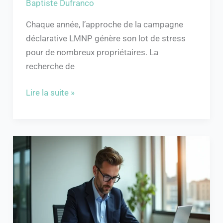
Baptiste Dufranco
déclarative
Chaque année, l’approche de la campagne
déclarative LMNP génère son lot de stress
pour de nombreux propriétaires. La
recherche de
Lire la suite »
Profession
libérale
:
comprendre
l’URSSAF
sans