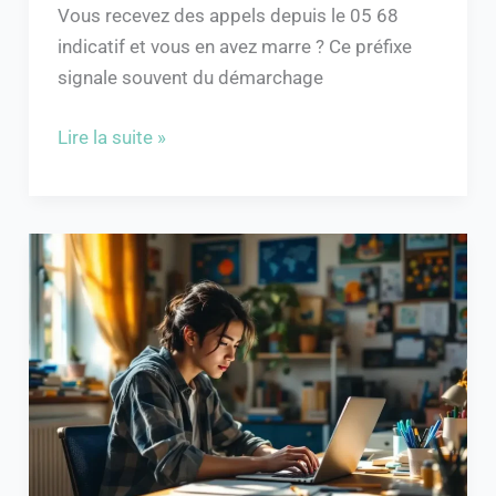
Vous recevez des appels depuis le 05 68
indicatif et vous en avez marre ? Ce préfixe
signale souvent du démarchage
Lire la suite »
Accédez
facilement
à
PSN
Mon
Lycée
et
gérez