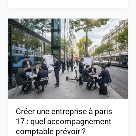
Créer
une
entreprise
à
paris
17
:
quel
accompagnement
comptable
prévoir
Créer une entreprise à paris
?
17 : quel accompagnement
comptable prévoir ?