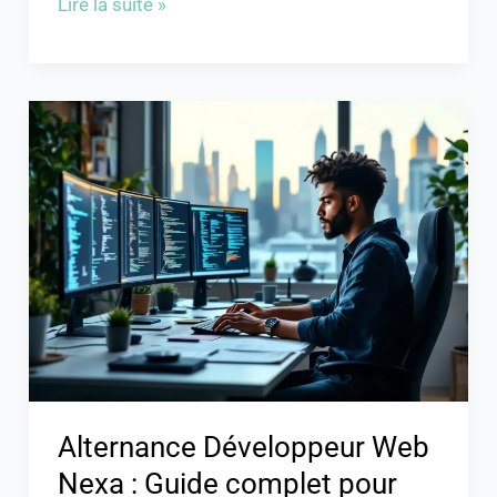
Lire la suite »
Alternance
Développeur
Web
Nexa
:
Guide
complet
pour
réussir
Alternance Développeur Web
Nexa : Guide complet pour