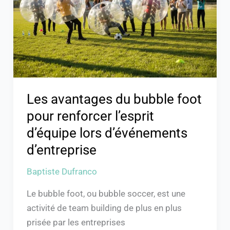
foot
pour
renforcer
l’esprit
d’équipe
lors
d’événements
Les avantages du bubble foot
d’entreprise
pour renforcer l’esprit
d’équipe lors d’événements
d’entreprise
Baptiste Dufranco
Le bubble foot, ou bubble soccer, est une
activité de team building de plus en plus
prisée par les entreprises