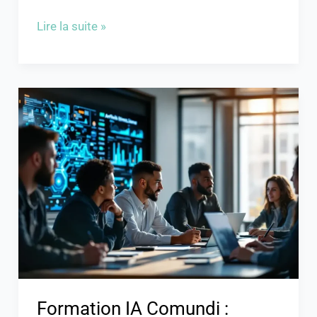
Lire la suite »
Formation
IA
Comundi
:
Devenez
un
Expert
en
IA
en
2023
Formation IA Comundi :