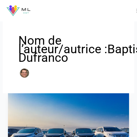
Aller
au
contenu
Nom de
l’auteur/autrice :Bapti
Dufranco
Gérer
une
flotte
automobile
avec