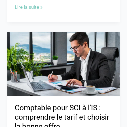
Lire la suite »
Comptable
pour
SCI
à
l’IS
:
comprendre
le
tarif
Comptable pour SCI à l’IS :
et
choisir
comprendre le tarif et choisir
la
la bonne offre