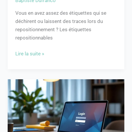
Baptiste Dufranco
Vous en avez assez des étiquettes qui se
déchirent ou laissent des traces lors du
repositionnement ? Les étiquettes
repositionnables
Lire la suite »
Accédez
facilement
à
votre
ENT
Auvergne