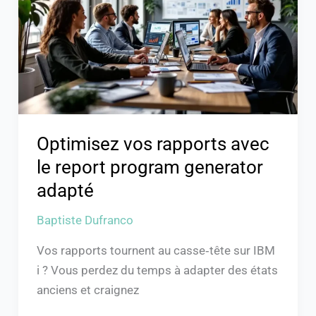
le
report
program
generator
adapté
Optimisez vos rapports avec
le report program generator
adapté
Baptiste Dufranco
Vos rapports tournent au casse‑tête sur IBM
i ? Vous perdez du temps à adapter des états
anciens et craignez