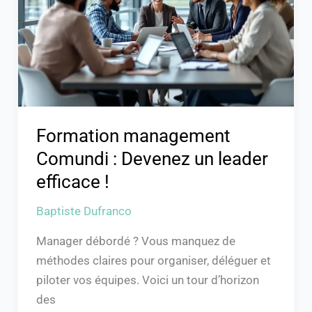
Devenez
un
leader
efficace
!
Formation management
Comundi : Devenez un leader
efficace !
Baptiste Dufranco
Manager débordé ? Vous manquez de
méthodes claires pour organiser, déléguer et
piloter vos équipes. Voici un tour d’horizon
des