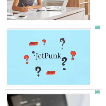
JetPunk : le meilleur site de quiz et de jeux !
À quelle heure les virements bancaires passent Crédit Agricole ?