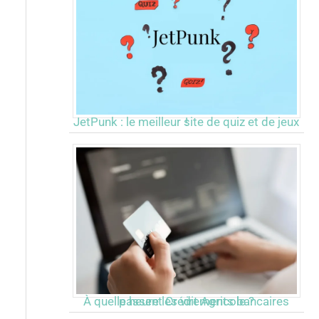
JetPunk : le meilleur site de quiz et de jeux !
À quelle heure les virements bancaires passent Crédit Agricole ?