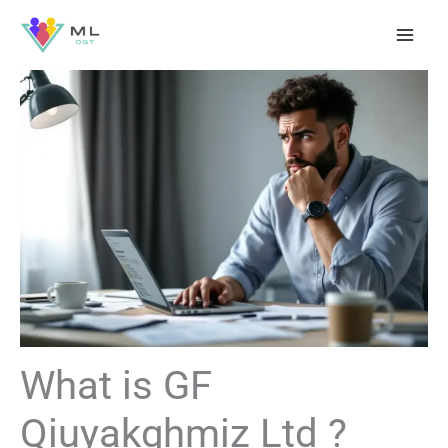
Aller
au
contenu
What is GF
Qiuyakghmiz Ltd ?